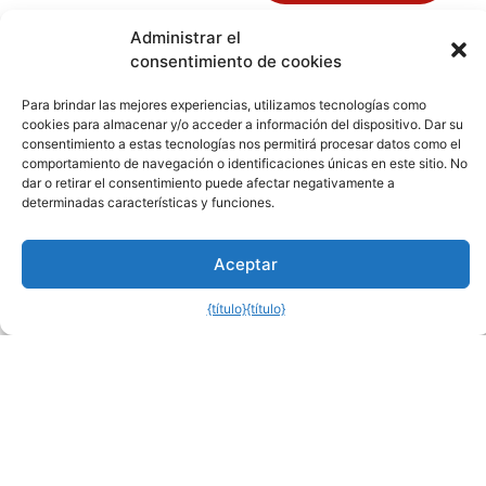
Administrar el
consentimiento de cookies
Cada
Para brindar las mejores experiencias, utilizamos tecnologías como
motor
cookies para almacenar y/o acceder a información del dispositivo. Dar su
consentimiento a estas tecnologías nos permitirá procesar datos como el
de alta
comportamiento de navegación o identificaciones únicas en este sitio. No
dar o retirar el consentimiento puede afectar negativamente a
eficiencia,
determinadas características y funciones.
Seguridad
Aceptar
garantizada
{título}
{título}
Empleamos a
más de 50
profesionales en
diversas
funciones de
gestión de
calidad,
inspección y