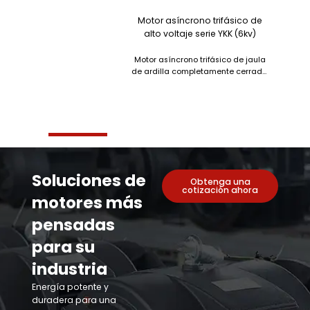
Motor asíncrono trifásico de
alto voltaje serie YKK (6kv)
Motor asíncrono trifásico de jaula
de ardilla completamente cerrado.
Adopta una estructura de caja, con
peso liviano...
Soluciones de
Obtenga una
cotización ahora
motores más
pensadas
para su
industria
Energía potente y
duradera para una